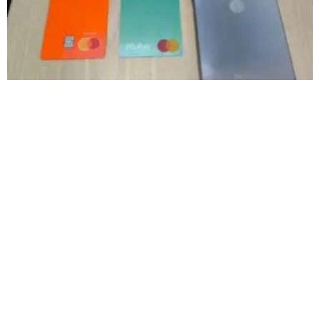
Dupla conhecida no meio policial é presa por roubo
e furto nesta madrugada em Patos de Minas
Segundo a Polícia Militar, os dois suspeitos são conhecidos no meio
policial e possuem diversas passagens
Carregar mais
<a href="arquivo.clubenoticia.com.br" target="_blank">Veja
mais em nosso arquivo!</a>