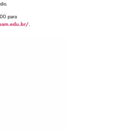
mão.
,00 para
ipam.edu.br/
.