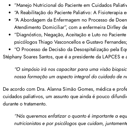
“Manejo Nutricional do Paciente em Cuidados Paliativ
“A Reabilitação do Paciente Paliativo: A Fisioterapia
“A Abordagem da Enfermagem no Processo de Doença 
Atendimento Domiciliar”, com a enfermeira Dirlley d
“Diagnóstico, Negação, Aceitação e Luto no Pacient
psicólogos Thiago Vasconcellos e Gustavo Fernandes
“O Processo de Decisão da Desospitalização pela Eq
Stéphany Soares Santos, que é a presidente da LAPCES e a
“O simpósio irá nos capacitar para uma visão biopsico
nossa formação um aspecto integral do cuidado de no
De acordo com Dra. Alanna Simão Gomes, médica e profe
cuidados paliativos, um assunto que ainda é pouco difundid
durante o tratamento.
“Nós queremos enfatizar o quanto é importante a equip
nutricionistas e por psicólogos que cuidam, juntamen