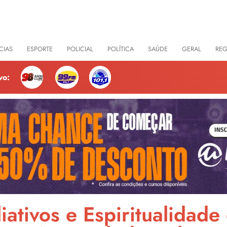
CIAS
ESPORTE
POLICIAL
POLÍTICA
SAÚDE
GERAL
RE
vo:
iativos e Espiritualidad