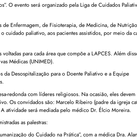
os”. O evento será organizado pela Liga de Cuidados Paliati
s de Enfermagem, de Fisioterapia, de Medicina, de Nutriçã
 o cuidado paliativo, aos pacientes assistidos, por meio da 
ais voltadas para cada área que compõe a LAPCES. Além disso
tivas Médicas (UNIMED).
 da Desospitalização para o Doente Paliativo e a Equipe
s.
mesa-redonda com líderes religiosos. Na ocasião, eles devem
tivo. Os convidados são: Marcelo Ribeiro (padre da igreja cat
). A atividade será mediada pelo médico Dr. Élcio Moreira.
istradas as palestras:
Humanização do Cuidado na Prática”, com a médica Dra. Ala