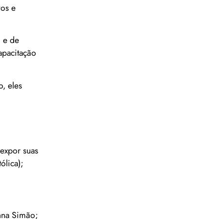
vos e
o e de
capacitação
, eles
 expor suas
ólica);
nna Simão;