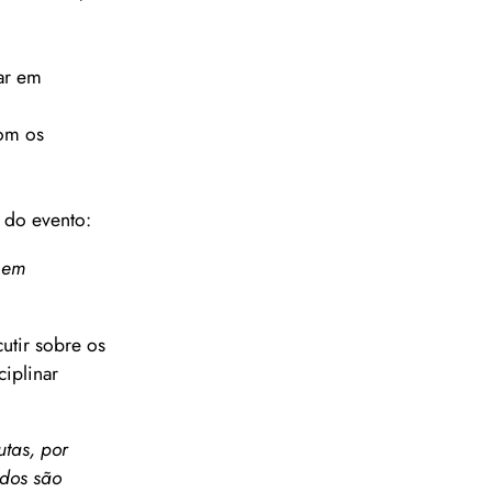
ar em
com os
 do evento:
o em
tir sobre os
ciplinar
utas, por
ados são