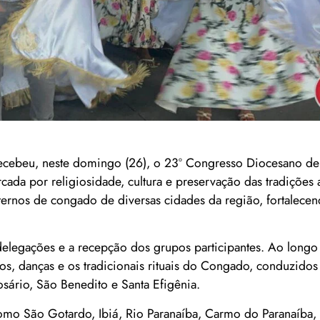
ecebeu, neste domingo (26), o 23º Congresso Diocesano d
ada por religiosidade, cultura e preservação das tradições a
 ternos de congado de diversas cidades da região, fortalece
egações e a recepção dos grupos participantes. Ao longo 
tos, danças e os tradicionais rituais do Congado, conduzido
ário, São Benedito e Santa Efigênia.
omo São Gotardo, Ibiá, Rio Paranaíba, Carmo do Paranaíba,