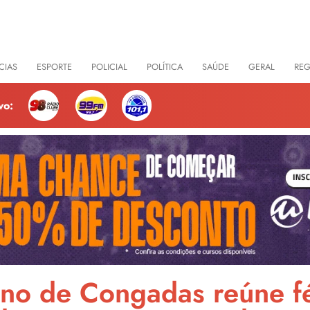
CIAS
ESPORTE
POLICIAL
POLÍTICA
SAÚDE
GERAL
RE
vo:
no de Congadas reúne fé