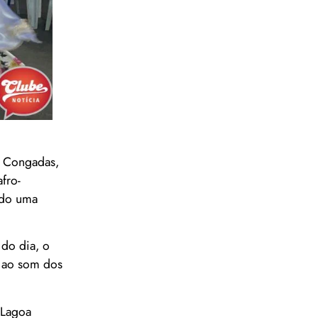
e Congadas,
fro-
ndo uma
do dia, o
s ao som dos
 Lagoa