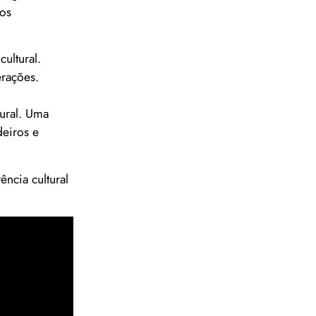
pos
ultural.
erações.
tural. Uma
deiros e
ncia cultural