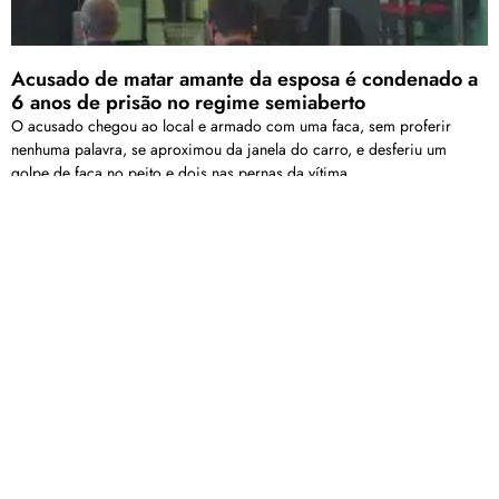
Acusado de matar amante da esposa é condenado a
6 anos de prisão no regime semiaberto
O acusado chegou ao local e armado com uma faca, sem proferir
nenhuma palavra, se aproximou da janela do carro, e desferiu um
golpe de faca no peito e dois nas pernas da vítima.
Carregar mais
<a href="arquivo.clubenoticia.com.br" target="_blank">Veja
mais em nosso arquivo!</a>