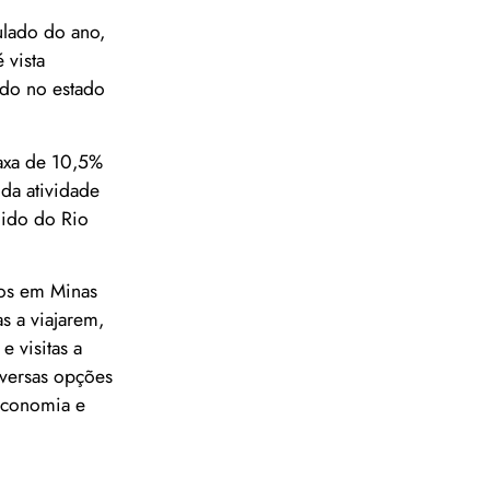
ulado do ano,
 vista
do no estado
taxa de 10,5%
da atividade
uido do Rio
dos em Minas
s a viajarem,
 visitas a
iversas opções
 economia e