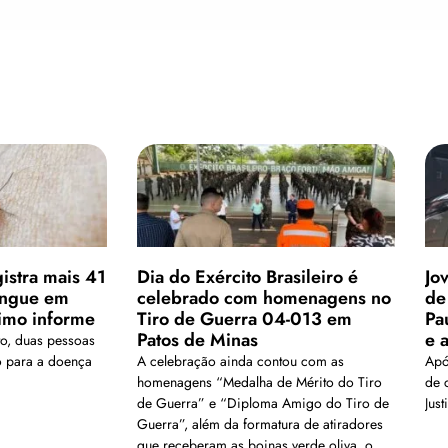
istra mais 41
Dia do Exército Brasileiro é
Jo
engue em
celebrado com homenagens no
de
imo informe
Tiro de Guerra 04-013 em
Pa
Patos de Minas
e 
o, duas pessoas
vo para a doença
A celebração ainda contou com as
Apó
homenagens “Medalha de Mérito do Tiro
de 
de Guerra” e “Diploma Amigo do Tiro de
Jus
Guerra”, além da formatura de atiradores
que receberam as boinas verde oliva, o