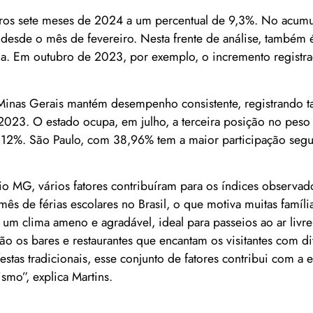
iros sete meses de 2024 a um percentual de 9,3%. No acum
 desde o mês de fevereiro. Nesta frente de análise, também é
. Em outubro de 2023, por exemplo, o incremento registra
 Minas Gerais mantém desempenho consistente, registrando 
23. O estado ocupa, em julho, a terceira posição no peso 
 8,12%. São Paulo, com 38,96% tem a maior participação seg
o MG, vários fatores contribuíram para os índices observa
 de férias escolares no Brasil, o que motiva muitas família
m clima ameno e agradável, ideal para passeios ao ar livre e
 são os bares e restaurantes que encantam os visitantes com d
festas tradicionais, esse conjunto de fatores contribui com a
mo”, explica Martins.