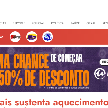
CIAS
ESPORTE
POLICIAL
POLÍTICA
SAÚDE
GERAL
RE
vo:
ais sustenta aqueciment