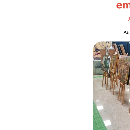
em
As 