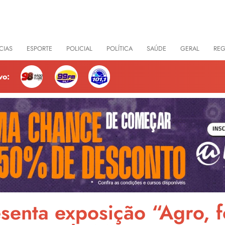
CIAS
ESPORTE
POLICIAL
POLÍTICA
SAÚDE
GERAL
RE
vo:
senta exposição “Agro, fo