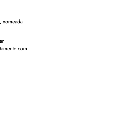
ão, nomeada
ar
ntamente com