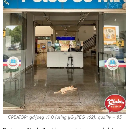
CREATOR: gd-jpeg v1.0 (using IJG JPEG v62), quality = 85