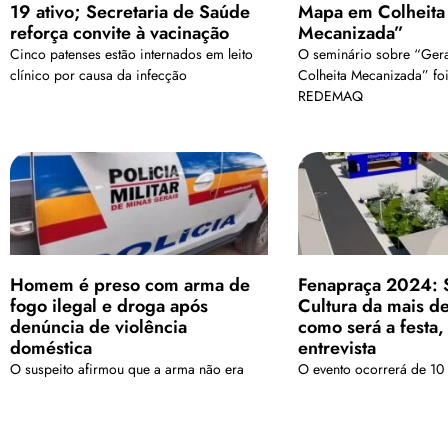
19 ativo; Secretaria de Saúde
Mapa em Colheita
reforça convite à vacinação
Mecanizada”
Cinco patenses estão internados em leito
O seminário sobre “Ger
clínico por causa da infecção
Colheita Mecanizada” fo
REDEMAQ
Homem é preso com arma de
Fenapraça 2024: S
fogo ilegal e droga após
Cultura da mais de
denúncia de violência
como será a festa, 
doméstica
entrevista
O suspeito afirmou que a arma não era
O evento ocorrerá de 10
registrada e que a adquiriu por se sentir
ameaçado por desafetos