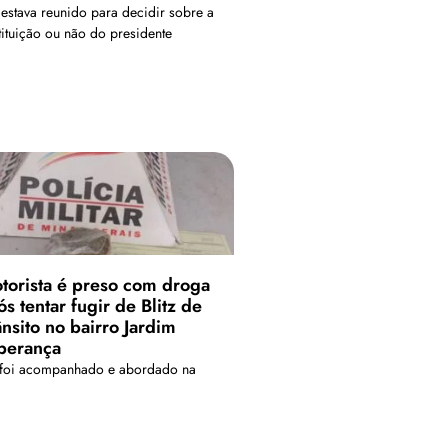
estava reunido para decidir sobre a
tituição ou não do presidente
torista é preso com droga
s tentar fugir de Blitz de
ânsito no bairro Jardim
perança
 foi acompanhado e abordado na
nida Fátima Porto, no bairro Jardim
anto