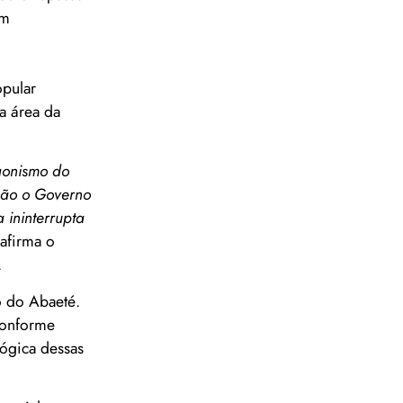
em
opular
a área da
gonismo do
são o Governo
 ininterrupta
 afirma o
.
o do Abaeté.
conforme
lógica dessas