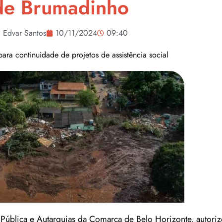
de Brumadinho
Edvar Santos
10/11/2024
09:40
ara continuidade de projetos de assistência social
 Pública e Autarquias da Comarca de Belo Horizonte, autori