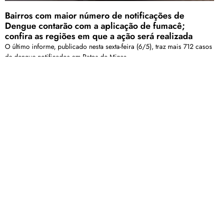
Bairros com maior número de notificações de
Dengue contarão com a aplicação de fumacê;
confira as regiões em que a ação será realizada
O último informe, publicado nesta sexta-feira (6/5), traz mais 712 casos
de dengue notificados em Patos de Minas
Carregar mais
<a href="arquivo.clubenoticia.com.br" target="_blank">Veja
mais em nosso arquivo!</a>