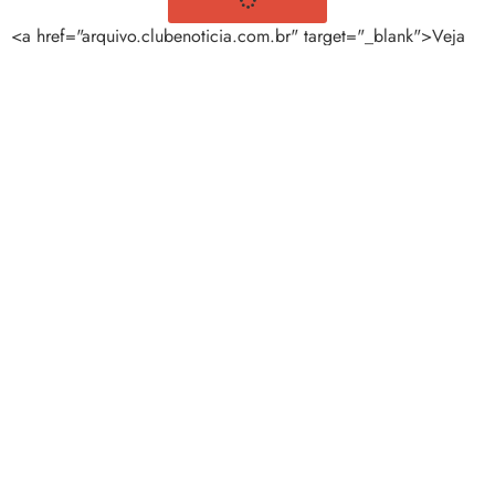
<a href="arquivo.clubenoticia.com.br" target="_blank">Veja
mais em nosso arquivo!</a>