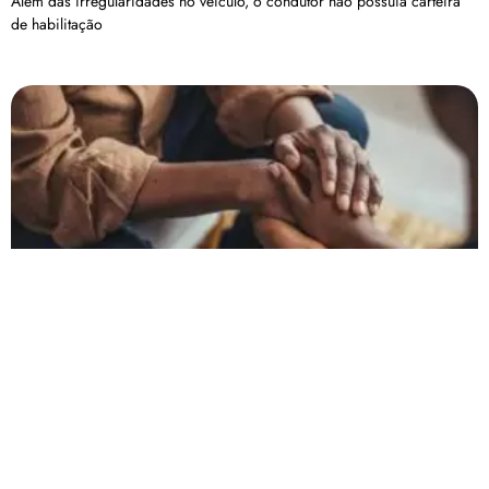
Além das irregularidades no veículo, o condutor não possuía carteira
de habilitação
Auxílio para pessoas com transtorno mental é
reajustado para R$ 755
O Ministério da Saúde aumentou de R$ 500 para R$ 755, o equivalente
a 51%, o valor do auxílio
Carregar mais
<a href="arquivo.clubenoticia.com.br" target="_blank">Veja
mais em nosso arquivo!</a>