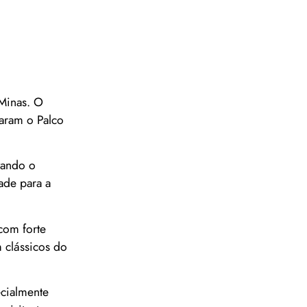
 Minas. O
aram o Palco
tando o
ade para a
com forte
 clássicos do
cialmente