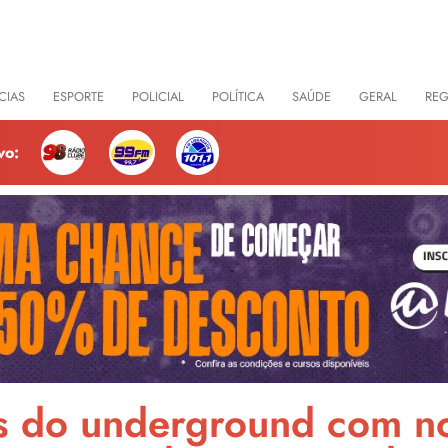
CIAS
ESPORTE
POLICIAL
POLÍTICA
SAÚDE
GERAL
RE
vo:
ãs do underground com n