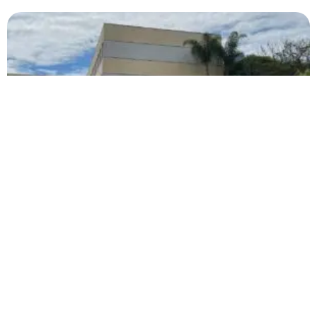
Inscrições para seleção de bolsas do Colégio
Universitário estão abertas
A prova será aplicada das 9h às 12h, no Bloco M
Carregar mais
<a href="arquivo.clubenoticia.com.br" target="_blank">Veja
mais em nosso arquivo!</a>