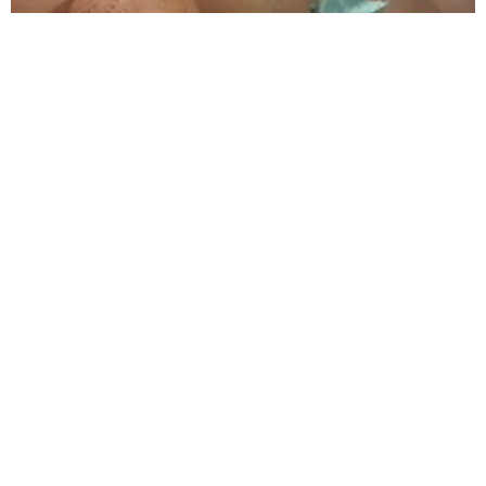
Ministério da Agricultura e Pecuária revoga
exigência de carimbo nos ovos com data de
validade; entenda
O mesmo artigo previa ainda que os produtores passassem a carimbar,
na casca, o número de registro do estabelecimento.
Carregar mais
<a href="arquivo.clubenoticia.com.br" target="_blank">Veja
mais em nosso arquivo!</a>