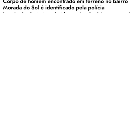
Corpo de homem encontrado em terreno no bairro
Morada do Sol é identificado pela polícia
Izurcelino Bemfica Junio, conhecido como Juscelino foi morto com dois
tiros na cabeça
Intervenção em rotatória do bairro Cidade Nova em
Patos de Minas começa nesta terça-feira (8)
A previsão é de que as obras se estendam por aproximadamente uma
semana