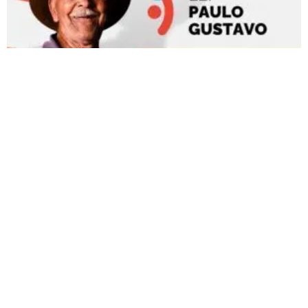
SECTEL abre editais de chamamento público
relativos à Lei Paulo Gustavo; inscrições estão
abertas
No total, serão financiados 74 projetos
Carregar mais
<a href="arquivo.clubenoticia.com.br" target="_blank">Veja
mais em nosso arquivo!</a>