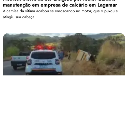
manutenção em empresa de calcário em Lagamar
A camisa da vítima acabou se enroscando no motor, que o puxou e
atingiu sua cabeça
Ônibus com trabalhadores rurais tomba na MG-354
próximo a Ponte de Três Barras
Ainda não há informação sobre o número de feridos.
Carregar mais
<a href="arquivo.clubenoticia.com.br" target="_blank">Veja
mais em nosso arquivo!</a>