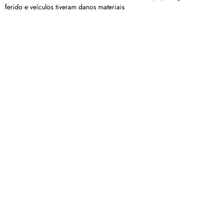
ferido e veículos tiveram danos materiais
Polícia Civil deflagra operação ‘Resta 1’ e apreende
arma de fogo em Guimarânia
A operação foi realizada por Policiais Civis de Patos de Minas e
Patrocínio, com o apoio da Polícia Militar.