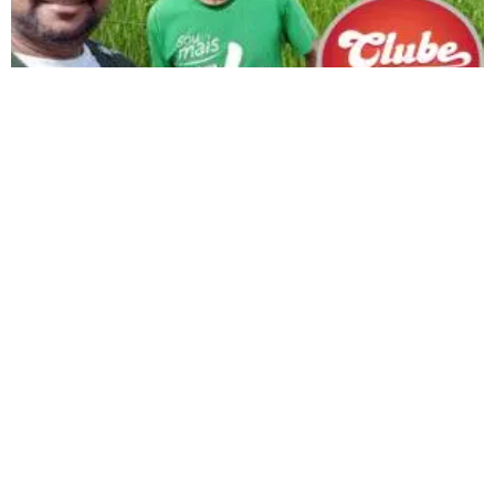
Pecuarista de Lagoa Formosa comemora aumento da
produção leiteira depois de participação em
Programa de Assistência Técnica e Gerencial
Produção cresceu cerca de 40% depois de adotar controle leiteiro
Carregar mais
<a href="arquivo.clubenoticia.com.br" target="_blank">Veja
mais em nosso arquivo!</a>