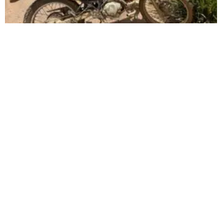
Colisão entre motos deixa condutores feridos na
MGC-354, em Patos de Minas
A colisão teria ocorrido devido a motocicleta YAMAHA/XTZ não ter
aguardado à direita no acostamento para entrar à esquerda com
destino ao chacreamento ali existente
Carregar mais
<a href="arquivo.clubenoticia.com.br" target="_blank">Veja
mais em nosso arquivo!</a>