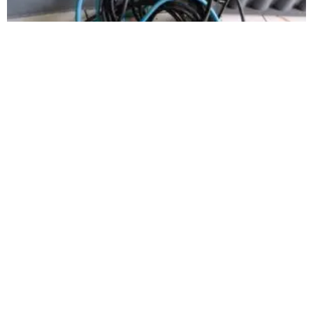
Dupla é presa em flagrante após furto de fios em
construção no bairro Cristo Redentor
A PM destacou ainda que os mesmos indivíduos já haviam sido citados
em ocorrências anteriores pelo mesmo tipo de crime
Carregar mais
<a href="arquivo.clubenoticia.com.br" target="_blank">Veja
mais em nosso arquivo!</a>