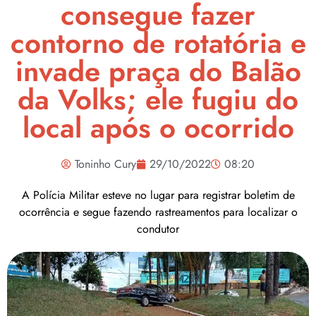
consegue fazer
contorno de rotatória e
invade praça do Balão
da Volks; ele fugiu do
local após o ocorrido
Toninho Cury
29/10/2022
08:20
A Polícia Militar esteve no lugar para registrar boletim de
ocorrência e segue fazendo rastreamentos para localizar o
condutor