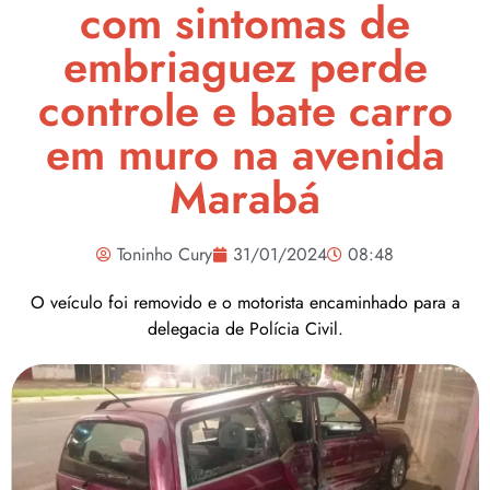
com sintomas de
embriaguez perde
controle e bate carro
em muro na avenida
Marabá
Toninho Cury
31/01/2024
08:48
O veículo foi removido e o motorista encaminhado para a
delegacia de Polícia Civil.