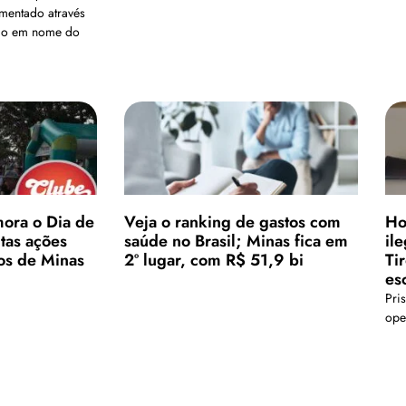
mentado através
ão em nome do
ora o Dia de
Veja o ranking de gastos com
Ho
tas ações
saúde no Brasil; Minas fica em
il
tos de Minas
2º lugar, com R$ 51,9 bi
Ti
es
Pri
ope
faz
Carregar mais