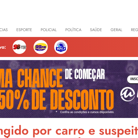
CIAS
ESPORTE
POLICIAL
POLÍTICA
SAÚDE
GERAL
RE
vo:
ingido por carro e suspei