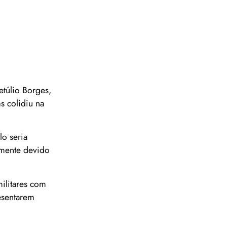
túlio Borges,
s colidiu na
lo seria
amente devido
ilitares com
esentarem