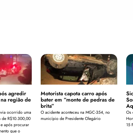
ós agredir
Motorista capota carro após
Si
na região de
bater em “monte de pedras de
So
brita”
Aq
avia ocorrido uma
O acidente aconteceu na MGC-354, no
Os 
a de R$10.300,00
município de Presidente Olegário
Hon
, e após procurar
15 
mento que o