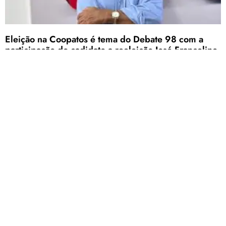
Eleição na Coopatos é tema do Debate 98 com a
participação do cadidato a reeleição José Francelino
A conversa foi conduzida por Jota Ramalho, José Afonso e Esmar
Martins
Homem ameaça mãe com facão e acaba preso em
Patos de Minas
Suspeito de 32 anos reagiu de forma agressiva à PM, foi ferido durante
a contenção e permanece sob escolta no hospital