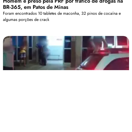
Homem é preso pela PRF por tráfico de drogas na
BR-365, em Patos de Minas
Foram encontrados 10 tabletes de maconha, 32 pinos de cocaína e
algumas porções de crack
Lagoa Formosa: homem de 41 anos é atingido por
golpes de faca no bairro Bom Retiro
Os militares tentaram informações sobre o suspeito, mas nada de
relevante foi apurado.
Carregar mais