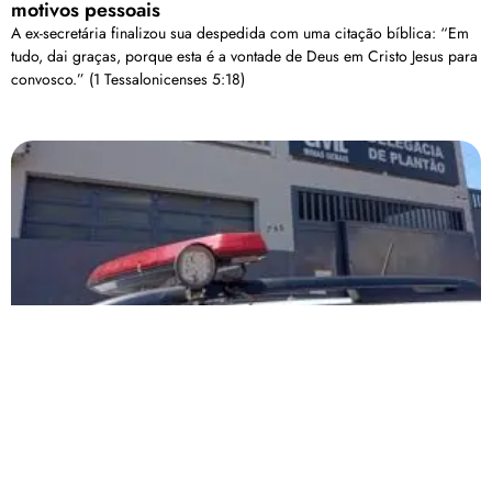
motivos pessoais
A ex-secretária finalizou sua despedida com uma citação bíblica: “Em
tudo, dai graças, porque esta é a vontade de Deus em Cristo Jesus para
convosco.” (1 Tessalonicenses 5:18)
Mulher perde mais de 27 mil reais após cair em
golpe, em Patos de Minas
Ela procurou a base da Polícia Militar e registrou uma ocorrência
Carregar mais
<a href="arquivo.clubenoticia.com.br" target="_blank">Veja