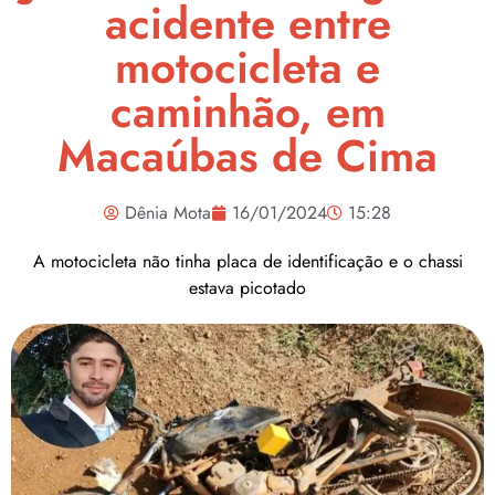
acidente entre
motocicleta e
caminhão, em
Macaúbas de Cima
Dênia Mota
16/01/2024
15:28
A motocicleta não tinha placa de identificação e o chassi
estava picotado