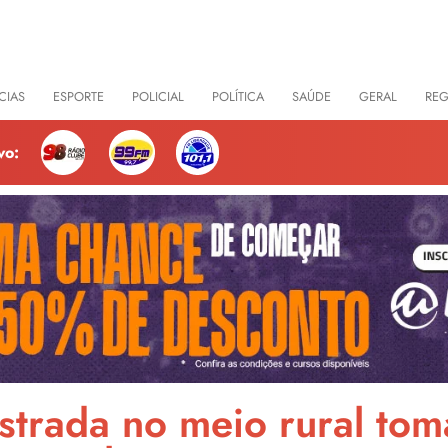
CIAS
ESPORTE
POLICIAL
POLÍTICA
SAÚDE
GERAL
RE
vo:
trada no meio rural tom