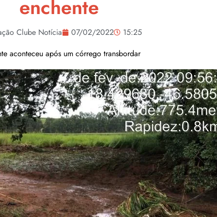
enchente
ação Clube Notícia
07/02/2022
15:25
te aconteceu após um córrego transbordar