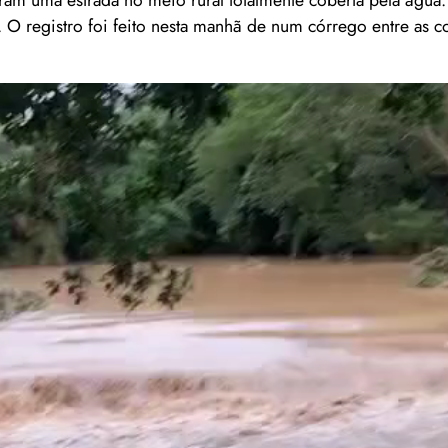
ram uma estrada no meio rural totalmente coberta pela água
. O registro foi feito nesta manhã de num córrego entre as