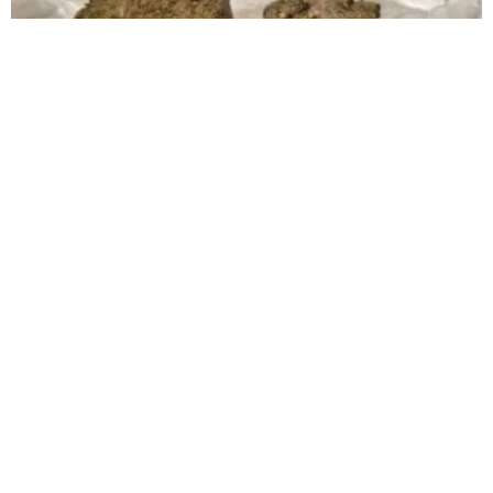
Três jovens são presos por tráfico de drogas na
MGC-462, em Patrocínio
Questionados ninguém assumiu a propriedade da substância
Carregar mais
<a href="arquivo.clubenoticia.com.br" target="_blank">Veja
mais em nosso arquivo!</a>