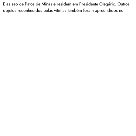
Elas são de Patos de Minas e residem em Presidente Olegário. Outros
objetos reconhecidos pelas vítimas também foram apreendidos no
local foram encaminhados à Polícia Civil
Acidente grave entre motociclista e ciclista mobiliza
equipes do Corpo de Bombeiros e do SAMU
Devido ao trânsito intenso e ao risco de acidentes com as equipes
durante o atendimento, o tráfego na via foi interrompido