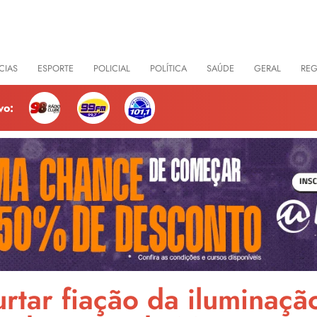
CIAS
ESPORTE
POLICIAL
POLÍTICA
SAÚDE
GERAL
RE
vo:
tar fiação da iluminação