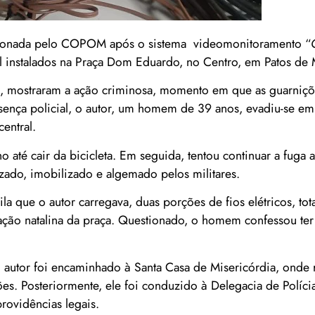
oi acionada pelo COPOM após o sistema videomonitoramento “
tal instalados na Praça Dom Eduardo, no Centro, em Patos de 
o, mostraram a ação criminosa, momento em que as guarniç
sença policial, o autor, um homem de 39 anos, evadiu-se e
entral.
o até cair da bicicleta. Em seguida, tentou continuar a fuga 
izado, imobilizado e algemado pelos militares.
la que o autor carregava, duas porções de fios elétricos, tot
nação natalina da praça. Questionado, o homem confessou ter
 o autor foi encaminhado à Santa Casa de Misericórdia, onde
s. Posteriormente, ele foi conduzido à Delegacia de Polícia
rovidências legais.