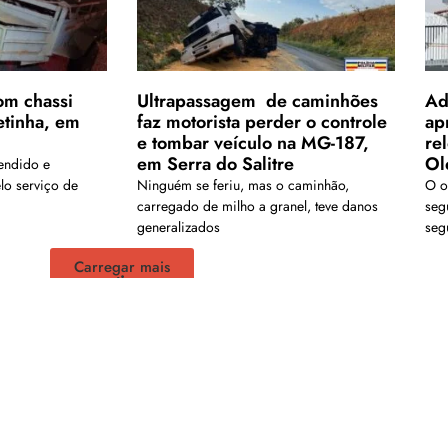
m chassi
Ultrapassagem de caminhões
Ad
etinha, em
faz motorista perder o controle
ap
e tombar veículo na MG-187,
re
em Serra do Salitre
Ol
endido e
lo serviço de
Ninguém se feriu, mas o caminhão,
O ou
carregado de milho a granel, teve danos
seg
generalizados
seg
Carregar mais
is em nosso arquivo!</a>