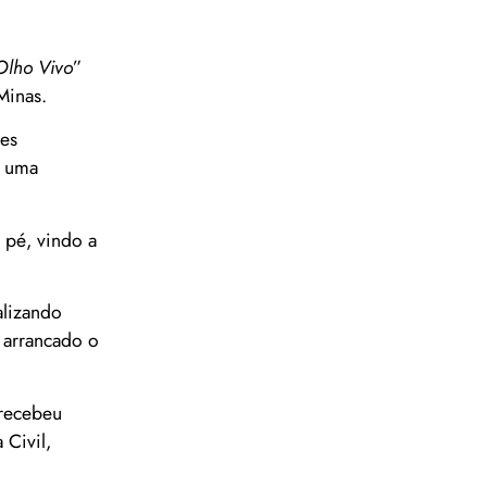
Olho Vivo
”
Minas.
ões
m uma
a pé, vindo a
alizando
 arrancado o
 recebeu
 Civil,