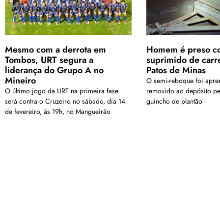
Mesmo com a derrota em
Homem é preso co
Tombos, URT segura a
suprimido de carr
liderança do Grupo A no
Patos de Minas
Mineiro
O semi-reboque foi apre
O último jogo da URT na primeira fase
removido ao depósito pe
será contra o Cruzeiro no sábado, dia 14
guincho de plantão
de fevereiro, às 19h, no Mangueirão
<a href="arquivo.clubenoticia.com.br" target="_blank">Veja ma