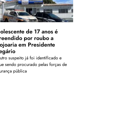
olescente de 17 anos é
reendido por roubo a
lojoaria em Presidente
egário
tro suspeito já foi identificado e
ue sendo procurado pelas forças de
urança pública