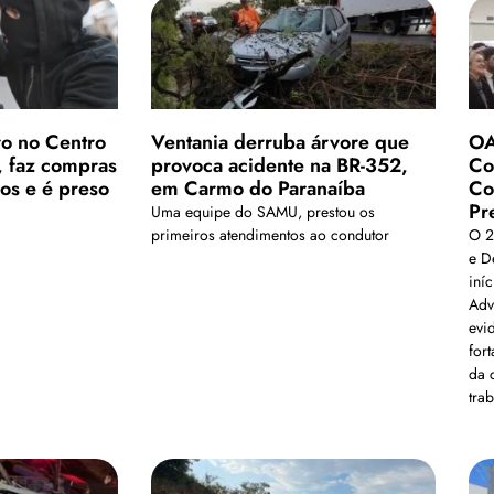
ro no Centro
Ventania derruba árvore que
OA
, faz compras
provoca acidente na BR-352,
Co
os e é preso
em Carmo do Paranaíba
Co
Pr
Uma equipe do SAMU, prestou os
primeiros atendimentos ao condutor
O 2
e D
iní
Adv
evi
fort
da 
tra