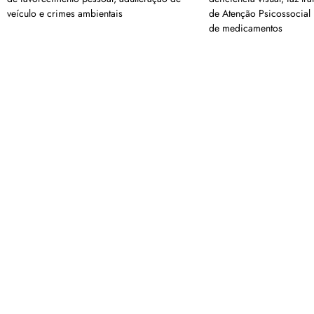
veículo e crimes ambientais
de Atenção Psicossocial 
de medicamentos
<a href="arquivo.clubenoticia.com.br" target="_blank">Veja ma