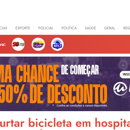
CIAS
ESPORTE
POLICIAL
POLÍTICA
SAÚDE
GERAL
RE
vo:
tar bicicleta em hospit