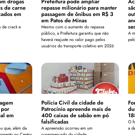
om drogas
Prefeitura pode ampliar
Ac
es de carne
repasse milionário para manter
sã
cados em
passagem de ônibus em R$ 3
ou
em Patos de Minas
an
se
 de crack e
Mesmo com o aumento do repasse
público, a Prefeitura garantiu que não
A m
haverá reajuste no valor pago pelos
pel
usuários do transporte coletivo em 2026
magem
Polícia Civil da cidade de
Fo
 por
Patrocínio apreende mais de
du
ual em
400 caixas de sabão em pó
18
falsificadas
O f
ou que, além da
A apreensão ocorreu em um
a de
ratamento no Centro
supermercado da cidade