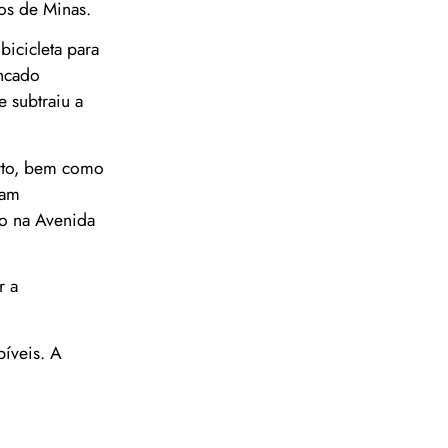
tos de Minas.
bicicleta para
ancado
e subtraiu a
urto, bem como
ram
lo na Avenida
r a
bíveis. A