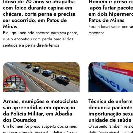
Idoso de 70 anos se atrapalha
Homem é preso c
com foice durante capina em
após furtar pacot
chácara, corta perna e precisa
em dois hipermer
ser socorrido, em Patos de
Patos de Minas
Minas
Foram localizadas pedras
Ele ligou pedindo socorro para seu genro,
maconha
que o encontrou com perda parcial dos
sentidos e a perna direita ferida
Armas, munições e motocicleta
Técnica de enfer
são apreendidas em operação
denuncia paciente
da Polícia Militar, em Abadia
importunação sex
dos Dourados
unidade de saúde
Um homem foi preso suspeito dos crimes
O suspeito também relat
de favorecimento pessoal, adulteração de
deficiência visual, faz t