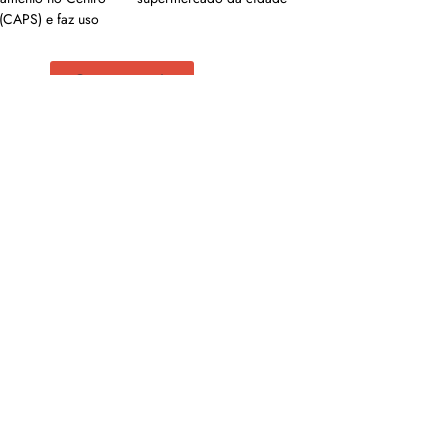
(CAPS) e faz uso
Carregar mais
is em nosso arquivo!</a>