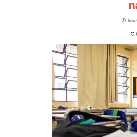
n
Reda
O i