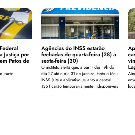
 Federal
Agências do INSS estarão
Ap
 Justiça por
fechadas de quarta-feira (28) a
ca
 em Patos de
sexta-feira (30)
vi
La
O instituto alerta que, a partir das 19h do
durante
dia 27 até o dia 31 de janeiro, tanto o Meu
Ain
INSS (site e aplicativo) quanto a central
env
135 ficarão temporariamente indisponíveis
loc
con
Carregar mais
is em nosso arquivo!</a>