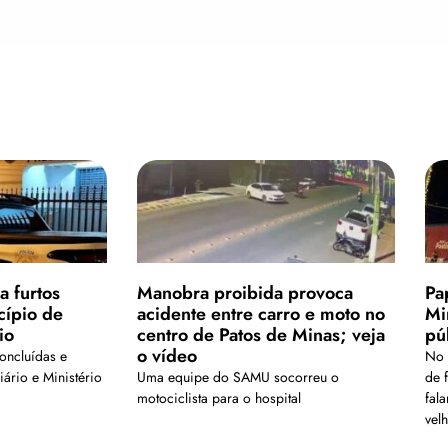
a furtos
Manobra proibida provoca
Pa
cípio de
acidente entre carro e moto no
Mi
io
centro de Patos de Minas; veja
pú
o vídeo
oncluídas e
No 
ário e Ministério
Uma equipe do SAMU socorreu o
de 
motociclista para o hospital
fal
velh