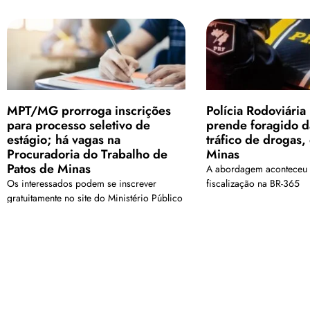
MPT/MG prorroga inscrições
Polícia Rodoviária
para processo seletivo de
prende foragido da
estágio; há vagas na
tráfico de drogas,
Procuradoria do Trabalho de
Minas
Patos de Minas
A abordagem aconteceu 
Os interessados podem se inscrever
fiscalização na BR-365
gratuitamente no site do Ministério Público
do Trabalho
<a href="arquivo.clubenoticia.com.br" target="_blank">Veja ma