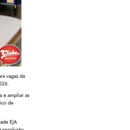
ra vagas da
2026.
a e ampliar as
nico de
dade EJA
a conclusão