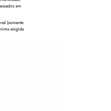
eressados em
onal (somente
ínima exigida