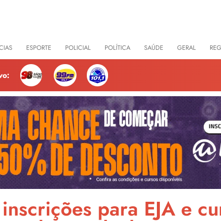
CIAS
ESPORTE
POLICIAL
POLÍTICA
SAÚDE
GERAL
RE
vo:
nscrições para EJA e cu