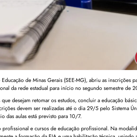
 Educação de Minas Gerais (SEE-MG), abriu as inscrições pa
ional da rede estadual para início no segundo semestre de 
s que desejam retomar os estudos, concluir a educação básic
crições devem ser realizadas até o dia 29/5 pelo Sistema Ú
o das aulas está previsto para 10/7.
profissional e cursos de educação profissional. Na modali
mente a formação da EJA e uma habilitação técnica, unindo 