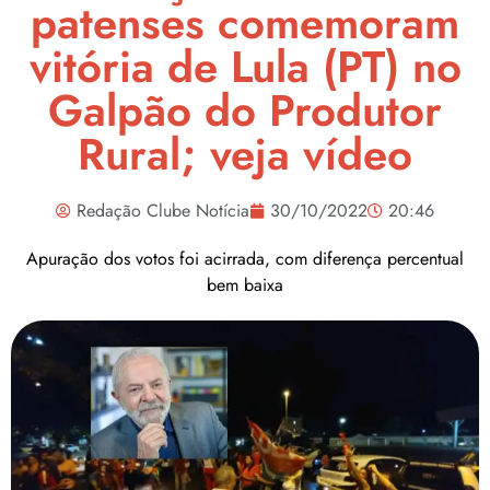
patenses comemoram
vitória de Lula (PT) no
Galpão do Produtor
Rural; veja vídeo
Redação Clube Notícia
30/10/2022
20:46
Apuração dos votos foi acirrada, com diferença percentual
bem baixa