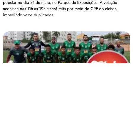
popular no dia 31 de maio, no Parque de Exposições. A votação
acontece das 11h às 19h e será feita por meio do CPF do eleitor,
impedindo votos duplicados.
Mamoré é eliminado pelo Coimbra com gol de falta
no finalzinho do jogo
Com o resultado, o Sapo da adeus ao sonho do acesso em 2023
Carregar mais
<a href="arquivo.clubenoticia.com.br" target="_blank">Veja
mais em nosso arquivo!</a>