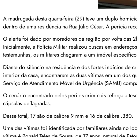
A madrugada desta quarta-feira (29) teve um duplo homicíd
dentro de uma residência na Rua Júlio César. A perícia re
O alerta foi dado por moradores da região por volta das 
Inicialmente, a Polícia Militar realizou buscas em endere
testemunhas, os militares chegaram a um imóvel específic
Diante do silêncio na residência e dos fortes indícios de c
interior da casa, encontraram as duas vítimas em um dos q
Serviço de Atendimento Móvel de Urgência (SAMU) compare
O cenário encontrado pelos peritos criminais reforça a te
cápsulas deflagradas.
Desse total, 17 são de calibre 9 mm e 16 de calibre .380.
Uma das vítimas foi identificada por familiares ainda no loc
vítima é Ronald Teles de Sousa, de 17 anos, natural de Pat