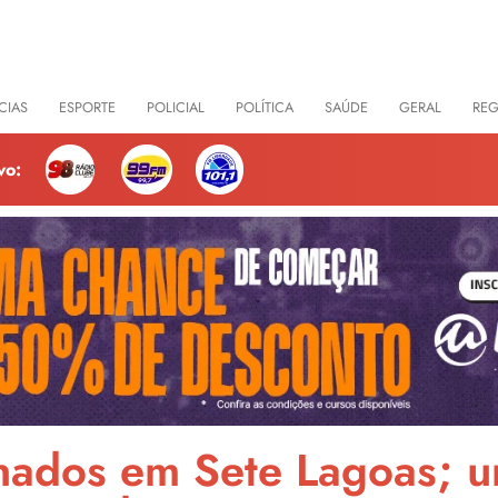
CIAS
ESPORTE
POLICIAL
POLÍTICA
SAÚDE
GERAL
RE
vo:
inados em Sete Lagoas; u