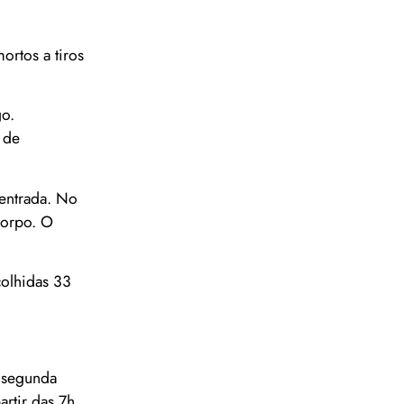
ortos a tiros
go.
 de
 entrada. No
corpo. O
colhidas 33
A segunda
artir das 7h