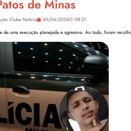
Patos de Minas
ção Clube Notícia
30/04/2026
08:21
ese de uma execução planejada e agressiva. Ao todo, foram recolh