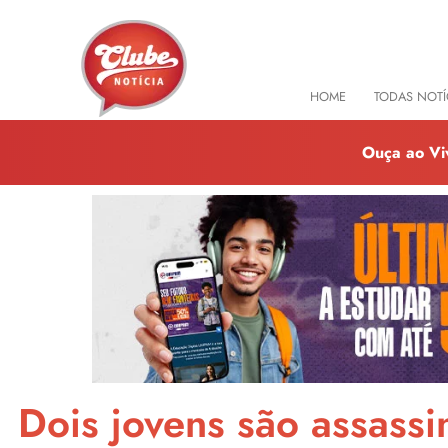
HOME
TODAS NOTÍ
Ouça ao Vi
Dois jovens são assass