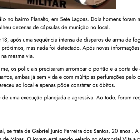
io no bairro Planalto, em Sete Lagoas. Dois homens foram m
colheu dezenas de cápsulas de munição no local.
2h13, após uma sequência intensa de disparos de arma de fo
ços próximos, mas nada foi detectado. Após novas informações
o na mesma via.
rime, os policiais precisaram arrombar o portão e a porta de
uartos, ambas já sem vida e com múltiplas perfurações pelo 
ceu ao local e apenas pôde constatar os óbitos.
se de uma execução planejada e agressiva. Ao todo, foram re
al, se trata de Gabriel Junio Ferreira dos Santos, 20 anos . 
os de Minas. O jovem está sendo velado no Memorial Vita a p