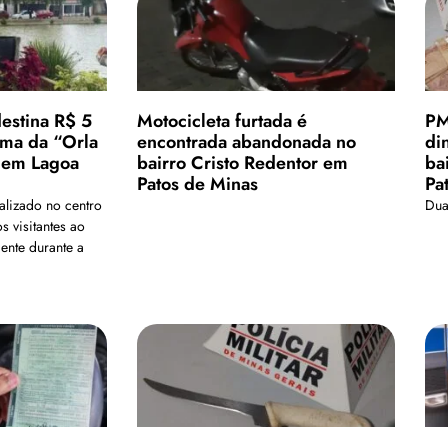
estina R$ 5
Motocicleta furtada é
PM
rma da “Orla
encontrada abandonada no
di
 em Lagoa
bairro Cristo Redentor em
ba
Patos de Minas
Pa
calizado no centro
Dua
s visitantes ao
ente durante a