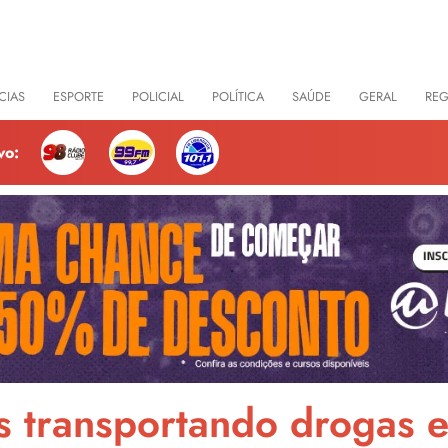
CIAS
ESPORTE
POLICIAL
POLÍTICA
SAÚDE
GERAL
RE
vo:
s transportando drogas 