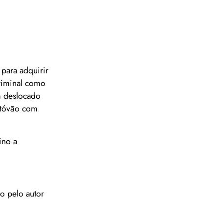
 para adquirir
criminal como
am deslocado
stóvão com
ino a
o pelo autor