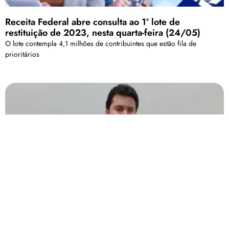
Receita Federal abre consulta ao 1º lote de
restituição de 2023, nesta quarta-feira (24/05)
O lote contempla 4,1 milhões de contribuintes que estão fila de
prioritários
Falcão esclarece criação da comissão da prefeitura
para apurar contrato com a COPASA, mesmo após a
entrega do relatório da CPI na Câmara Municipal
Prefeito falou durante coletiva sobre passos para possível rompimento
com a Copasa.