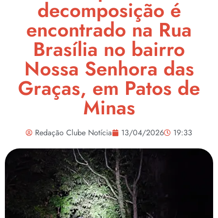
decomposição é
encontrado na Rua
Brasília no bairro
Nossa Senhora das
Graças, em Patos de
Minas
Redação Clube Notícia
13/04/2026
19:33