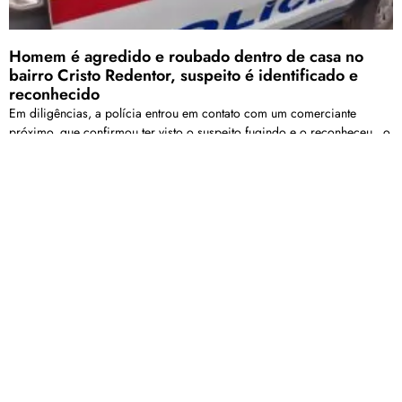
Homem é agredido e roubado dentro de casa no
bairro Cristo Redentor, suspeito é identificado e
reconhecido
Em diligências, a polícia entrou em contato com um comerciante
próximo, que confirmou ter visto o suspeito fugindo e o reconheceu , o
autor havia sido identificado anteriormente pela vítima por meio de
fotografia apresentada na delegacia
MUTPIO é realizado em Patos de Minas e reúne
escoteiros de diversas cidades mineiras