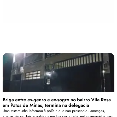
Briga entre ex-genro e ex-sogro no bairro Vila Rosa
em Patos de Minas, termina na delegacia
Uma testemunha informou à polícia que não presenciou ameaças,
apenas viu os dois envolvidos em luta corporal e tentou separá-los, sem