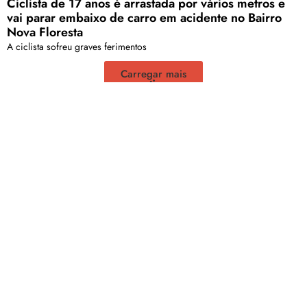
Ciclista de 17 anos é arrastada por vários metros e
vai parar embaixo de carro em acidente no Bairro
Nova Floresta
A ciclista sofreu graves ferimentos
Carregar mais
<a href="arquivo.clubenoticia.com.br" target="_blank">Veja
mais em nosso arquivo!</a>