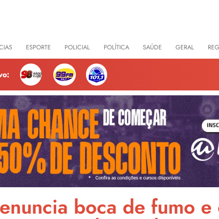
CIAS
ESPORTE
POLICIAL
POLÍTICA
SAÚDE
GERAL
RE
vo:
o denuncia boca de fumo e