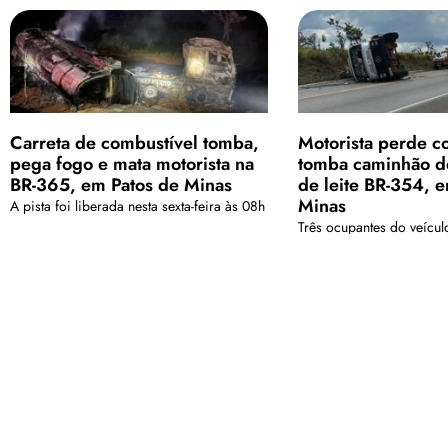
Carreta de combustível tomba,
Motorista perde co
pega fogo e mata motorista na
tomba caminhão de
BR-365, em Patos de Minas
de leite BR-354, 
Minas
A pista foi liberada nesta sexta-feira às 08h
Três ocupantes do veícul
encaminhados para o hos
<a href="arquivo.clubenoticia.com.br" target="_blank">Veja ma