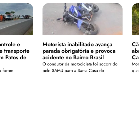
ntrole e
Motorista inabilitado avança
Cão
 transporte
parada obrigatória e provoca
ab
em Patos de
acidente no Bairro Brasil
Ca
O condutor da motocicleta foi socorrido
Mor
o foram
pelo SAMU para a Santa Casa de
qua
pital
Misericórdia
enc
Carregar mais
is em nosso arquivo!</a>