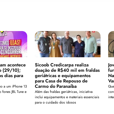
pam acontece
Sicoob Credicarpa realiza
Jo
o (29/10);
doação de R$40 mil em fraldas
fu
os dias para
geriátricas e equipamentos
Na
para Casa de Repouso de
Va
Carmo do Paranaíba
ão a um iPhone 13
Que
 fones JBL Tune e
Além das fraldas geriátricas, iniciativa
con
inclui equipamentos e materiais essenciais
int
para o cuidado dos idosos