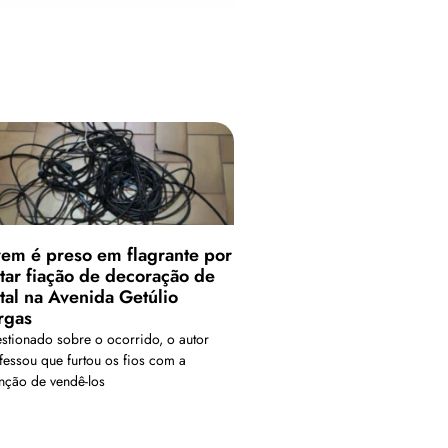
vem é preso em flagrante por
rtar fiação de decoração de
tal na Avenida Getúlio
rgas
stionado sobre o ocorrido, o autor
fessou que furtou os fios com a
enção de vendê-los