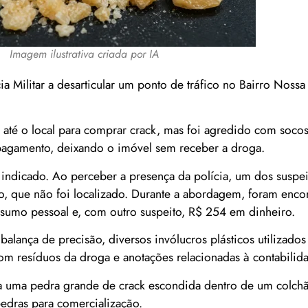
Imagem ilustrativa criada por IA
a Militar a desarticular um ponto de tráfico no Bairro Noss
até o local para comprar crack, mas foi agredido com socos
pagamento, deixando o imóvel sem receber a droga.
indicado. Ao perceber a presença da polícia, um dos suspei
ro, que não foi localizado. Durante a abordagem, foram enc
sumo pessoal e, com outro suspeito, R$ 254 em dinheiro.
balança de precisão, diversos invólucros plásticos utilizado
om resíduos da droga e anotações relacionadas à contabilida
da uma pedra grande de crack escondida dentro de um colc
edras para comercialização.