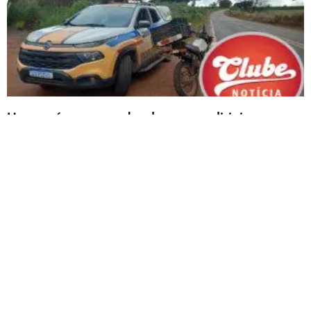
Homem é preso em abordagem por dirigir
motocicleta com chassi suprimido e coberto de
solda, em Serra do Salitre
O condutor que é inabilitado não apresentou nenhum documento para
comprovação da origem lícita do veículo
Carregar mais
<a href="arquivo.clubenoticia.com.br" target="_blank">Veja
mais em nosso arquivo!</a>