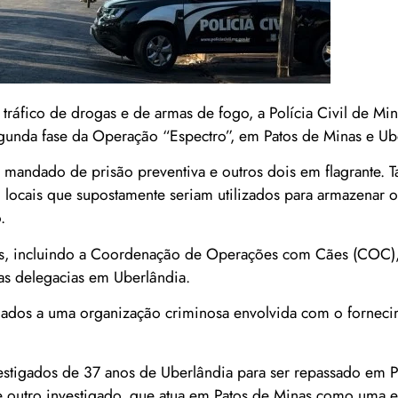
tráfico de drogas e de armas de fogo, a Polícia Civil de Mi
egunda fase da Operação “Espectro”, em Patos de Minas e Ub
 mandado de prisão preventiva e outros dois em flagrante.
locais que supostamente seriam utilizados para armazenar o
.
vis, incluindo a Coordenação de Operações com Cães (COC),
as delegacias em Uberlândia.
ulados a uma organização criminosa envolvida com o fornec
estigados de 37 anos de Uberlândia para ser repassado em P
de outro investigado, que atua em Patos de Minas como uma 