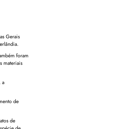
nas Gerais
erlândia.
 Também foram
s materiais
 a
imento de
atos de
espécie de