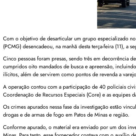
Com o objetivo de desarticular um grupo especializado no 
(PCMG) desencadeou, na manhã desta terça-feira (11), a s
Cinco pessoas foram presas, sendo três em decorrência de
cumpridos oito mandados de busca e apreensão, incluindo 
ilícitos, além de servirem como pontos de revenda a varejo
A operação contou com a participação de 40 policiais ci
Coordenação de Recursos Especiais (Core) e as equipes d
Os crimes apurados nessa fase da investigação estão vinc
drogas e de armas de fogo em Patos de Minas e região.
Conforme apurado, o material era enviado por um dos inv
Minas. Para tanto, esse fornecedor contava com o auxílio 