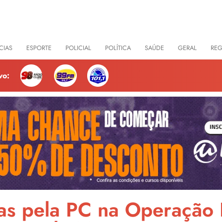
CIAS
ESPORTE
POLICIAL
POLÍTICA
SAÚDE
GERAL
RE
vo:
as pela PC na Operação 