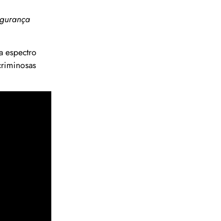
egurança
a espectro
criminosas