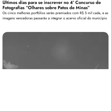
Últimos dias para se inscrever no 4º Concurso de
Fotografias “Olhares sobre Patos de Minas”
Os cinco melhores portfólios serão premiados com R$ 5 mil cada, e as
imagens vencedoras passarão a integrar o acervo oficial do município
Meteoro é flagrado por observatório em Patos de
Minas; veja vídeo
O observatório IDS de Patos de Minas é ligado à Rede Brasileira de
Monitoramento de Meteoros (Bramon).
Carregar mais