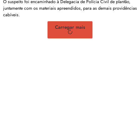
O suspeito foi encaminhado à Delegacia de Polícia Civil de plantão,
juntamente com os materiais apreendidos, para as demais providências
cabíveis.
Carregar mais
<a href="arquivo.clubenoticia.com.br" target="_blank">Veja
mais em nosso arquivo!</a>