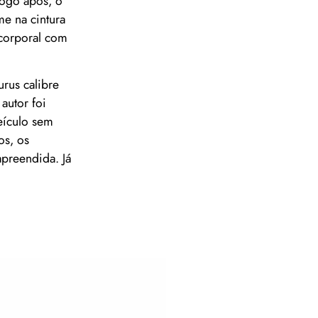
Logo após, o
e na cintura
 corporal com
rus calibre
autor foi
veículo sem
os, os
apreendida. Já