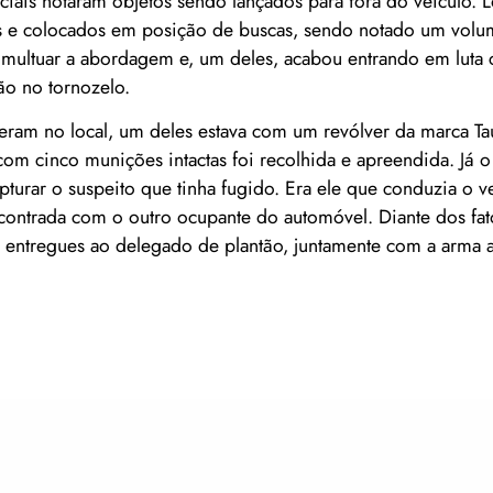
ciais notaram objetos sendo lançados para fora do veículo. 
os e colocados em posição de buscas, sendo notado um volum
umultuar a abordagem e, um deles, acabou entrando em luta
ão no tornozelo.
ram no local, um deles estava com um revólver da marca Tau
m cinco munições intactas foi recolhida e apreendida. Já o 
apturar o suspeito que tinha fugido. Era ele que conduzia o 
ontrada com o outro ocupante do automóvel. Diante dos fat
e entregues ao delegado de plantão, juntamente com a arma 