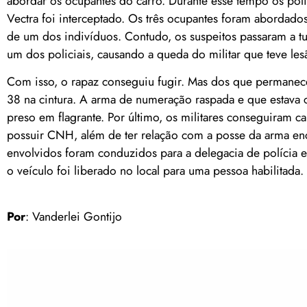
abordar os ocupantes do carro. Durante esse tempo os poli
Vectra foi interceptado. Os três ocupantes foram abordad
de um dos indivíduos. Contudo, os suspeitos passaram a t
um dos policiais, causando a queda do militar que teve les
Com isso, o rapaz conseguiu fugir. Mas dos que permanece
38 na cintura. A arma de numeração raspada e que estava co
preso em flagrante. Por último, os militares conseguiram c
possuir CNH, além de ter relação com a posse da arma enc
envolvidos foram conduzidos para a delegacia de polícia 
o veículo foi liberado no local para uma pessoa habilitada.
Por
: Vanderlei Gontijo