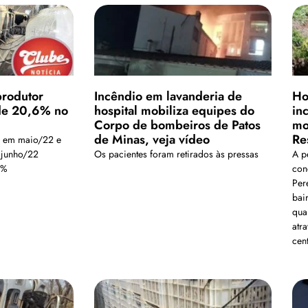
produtor
Incêndio em lavanderia de
Ho
 de 20,6% no
hospital mobiliza equipes do
in
Corpo de bombeiros de Patos
mo
de Minas, veja vídeo
Re
o em maio/22 e
 junho/22
Os pacientes foram retirados às pressas
A p
3%
con
Per
bai
qua
atra
cent