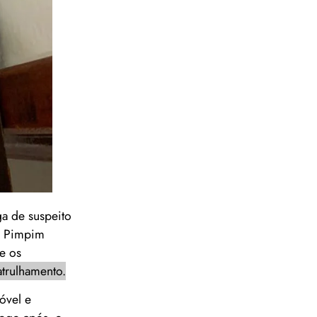
ga de suspeito
ua Pimpim
e os
atrulhamento.
óvel e