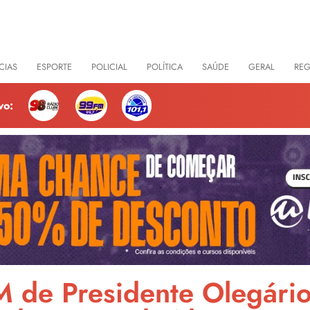
CIAS
ESPORTE
POLICIAL
POLÍTICA
SAÚDE
GERAL
RE
vo:
M de Presidente Olegári