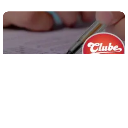
Minas Gerais é o estado com o maior número de
estudantes aprovados no Sisu 2025
O estado, já havia batido recorde de vagas disponíveis no Sisu, que
contou com 34.049 oportunidades.
Carregar mais
<a href="arquivo.clubenoticia.com.br" target="_blank">Veja
mais em nosso arquivo!</a>