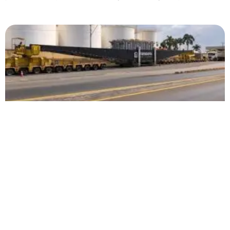
Carreta gigante com 550 toneladas chama atenção
ao chegar em Patos de Minas
Durante a escolta, que foi feita pela Polícia Rodoviária Federal, a
carreta trafegou com velocidade entre 5km/h.
Carregar mais
<a href="arquivo.clubenoticia.com.br" target="_blank">Veja
mais em nosso arquivo!</a>