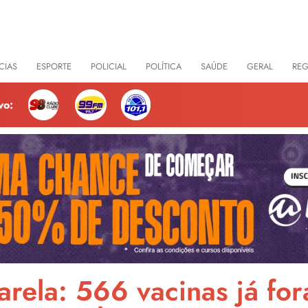
CIAS
ESPORTE
POLICIAL
POLÍTICA
SAÚDE
GERAL
RE
vo:
rela: 566 vacinas já for