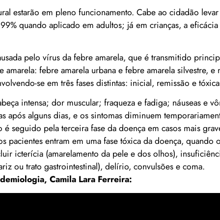
ural estarão em pleno funcionamento. Cabe ao cidadão levar 
 99% quando aplicado em adultos; já em crianças, a eficáci
sada pelo vírus da febre amarela, que é transmitido princi
e amarela: febre amarela urbana e febre amarela silvestre, e 
lvendo-se em três fases distintas: inicial, remissão e tóxica
 cabeça intensa; dor muscular; fraqueza e fadiga; náuseas e v
as após alguns dias, e os sintomas diminuem temporariamen
 é seguido pela terceira fase da doença em casos mais grav
dos pacientes entram em uma fase tóxica da doença, quando 
uir icterícia (amarelamento da pele e dos olhos), insuficiênc
iz ou trato gastrointestinal), delírio, convulsões e coma.
demiologia, Camila Lara Ferreira: