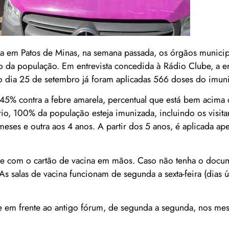
la em Patos de Minas, na semana passada, os órgãos municip
o da população. Em entrevista concedida à Rádio Clube, a e
o dia 25 de setembro já foram aplicadas 566 doses do imuni
1,45% contra a febre amarela, percentual que está bem acima
io, 100% da população esteja imunizada, incluindo os visita
eses e outra aos 4 anos. A partir dos 5 anos, é aplicada a
de com o cartão de vacina em mãos. Caso não tenha o docum
As salas de vacina funcionam de segunda a sexta-feira (dias ú
nte em frente ao antigo fórum, de segunda a segunda, nos me