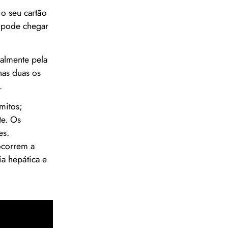
o seu cartão
a pode chegar
palmente pela
nas duas os
.
ômitos;
te. Os
es.
ocorrem a
ia hepática e