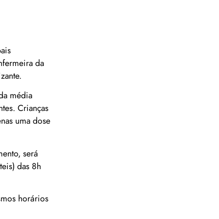
ais
nfermeira da
zante.
 da média
ntes. Crianças
penas uma dose
ento, será
teis) das 8h
smos horários